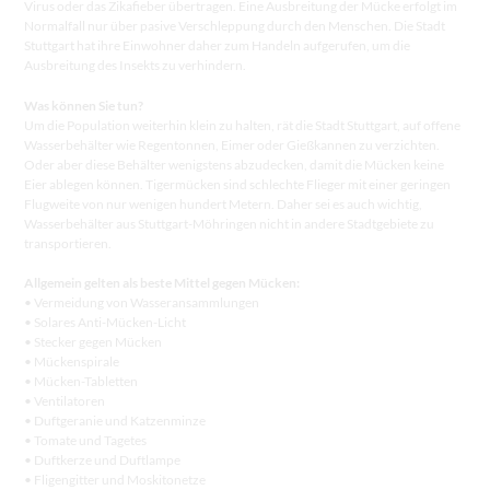
Virus oder das Zikafieber übertragen. Eine Ausbreitung der Mücke erfolgt im
Normalfall nur über pasive Verschleppung durch den Menschen. Die Stadt
Stuttgart hat ihre Einwohner daher zum Handeln aufgerufen, um die
Ausbreitung des Insekts zu verhindern.
Was können Sie tun?
Um die Population weiterhin klein zu halten, rät die Stadt Stuttgart, auf offene
Wasserbehälter wie Regentonnen, Eimer oder Gießkannen zu verzichten.
Oder aber diese Behälter wenigstens abzudecken, damit die Mücken keine
Eier ablegen können. Tigermücken sind schlechte Flieger mit einer geringen
Flugweite von nur wenigen hundert Metern. Daher sei es auch wichtig,
Wasserbehälter aus Stuttgart-Möhringen nicht in andere Stadtgebiete zu
transportieren.
Allgemein gelten als beste Mittel gegen Mücken:
• Vermeidung von Wasseransammlungen
• Solares Anti-Mücken-Licht
• Stecker gegen Mücken
• Mückenspirale
• Mücken-Tabletten
• Ventilatoren
• Duftgeranie und Katzenminze
• Tomate und Tagetes
• Duftkerze und Duftlampe
• Fligengitter und Moskitonetze