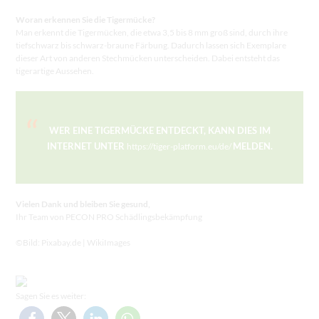
Woran erkennen Sie die Tigermücke?
Man erkennt die Tigermücken, die etwa 3,5 bis 8 mm groß sind, durch ihre
tiefschwarz bis schwarz-braune Färbung. Dadurch lassen sich Exemplare
dieser Art von anderen Stechmücken unterscheiden. Dabei entsteht das
tigerartige Aussehen.
WER EINE TIGERMÜCKE ENTDECKT, KANN DIES IM
INTERNET UNTER
MELDEN.
https://tiger-platform.eu/de/
Vielen Dank und bleiben Sie gesund,
Ihr Team von PECON PRO Schädlingsbekämpfung
©Bild: Pixabay.de | WikiImages
Sagen Sie es weiter: