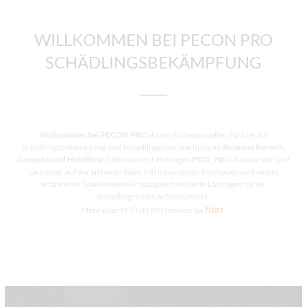
WILLKOMMEN BEI PECON PRO
SCHÄDLINGSBEKÄMPFUNG
Willkommen bei PECON PRO
ihrem Professionellen Partner für
Schädlingsbekämpfung und Schädlingsüberwachung im
Business Bereich,
Gewerbe und Hotellerie
. Mit unseren Leistungen
PRO, PRO X
sowie
UV
sind
sie immer auf der sicheren Seite. Mit innovativen Methoden und einem
erfahrenen Team bieten wir maßgeschneiderte Lösungen für ein
schädlingsfreies Arbeitsumfeld.
hier
Mehr über PECON PRO finden Sie
.