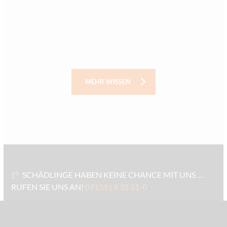
KAKERLAKEN-ALARM! WOHER SIE KOMMEN UND
WAS SOFORT HILFT
MEHR WISSEN
SCHÄDLINGE HABEN KEINE CHANCE MIT UNS …
RUFEN SIE UNS AN!
07131 | 6 35 31-0