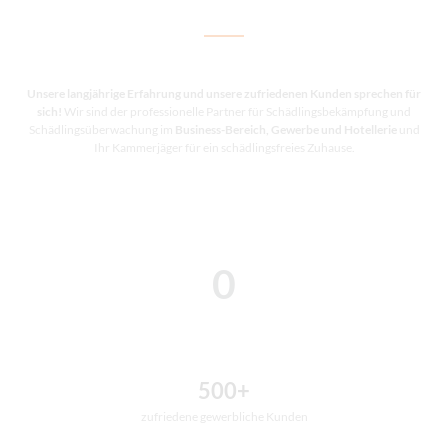
Unsere langjährige Erfahrung und unsere zufriedenen Kunden sprechen für
sich!
Wir sind der professionelle Partner für Schädlingsbekämpfung und
Schädlingsüberwachung im
Business-Bereich, Gewerbe und Hotellerie
und
Ihr Kammerjäger für ein schädlingsfreies Zuhause.
0
500+
zufriedene gewerbliche Kunden