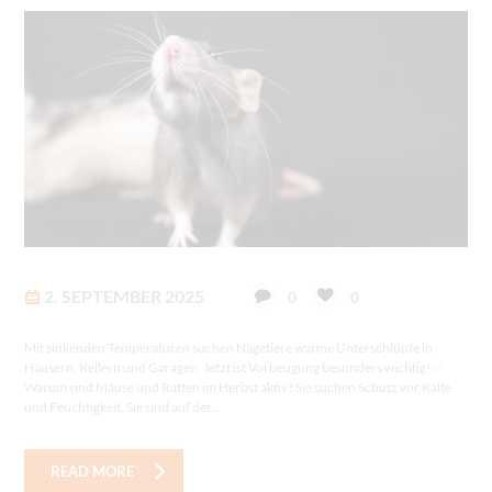
2. SEPTEMBER 2025
0
0
Mit sinkenden Temperaturen suchen Nagetiere warme Unterschlüpfe in
Häusern, Kellern und Garagen. Jetzt ist Vorbeugung besonders wichtig! ✅
Warum sind Mäuse und Ratten im Herbst aktiv? Sie suchen Schutz vor Kälte
und Feuchtigkeit. Sie sind auf der...
READ MORE