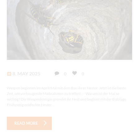
8. MAY 2025
0
0
Wespen beginnen im April/Mai mit dem Bau ihrer Nester. Jetzt ist die beste
Zeit, um vorbeugende Maßnahmen zu treffen! ✅ Warum ist der Mai so
wichtig? Die Wespenkönigin gründet ihr Nest und beginnt mit der Eiablage.
Frühzeitig entdeckte Nester...
READ MORE