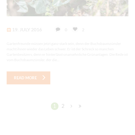
19. JULY 2016
0
2
Gartenfreunde müssen jetzt ganz stark sein, denn der Buchsbaumzünsler
macht ihnen wieder das Leben schwer. Er ist der Schreck so manchen
Gartenbesitzers, denn er hinterlässt unansehnliche Grünanlagen. Die Rede ist
vom Buchsbaumzünsler, der die...
READ MORE
1
2