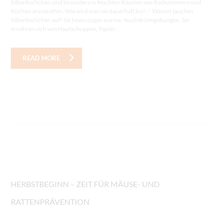
Silberfischchen sind besonders in feuchten Räumen wie Badezimmern und
Küchen anzutreffen. Wie wird man sie dauerhaft los? ✅ Warum tauchen
Silberfischchen auf? Sie bevorzugen warme, feuchte Umgebungen. Sie
ernähren sich von Hautschuppen, Papier...
READ MORE
HERBSTBEGINN – ZEIT FÜR MÄUSE- UND
RATTENPRÄVENTION