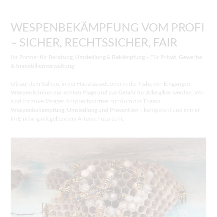
WESPENBEKÄMPFUNG VOM PROFI
– SICHER, RECHTSSICHER, FAIR
Ihr Partner für
Beratung, Umsiedlung & Bekämpfung
– Für
Privat, Gewerbe
& Immobilienverwaltung
Ob auf dem Balkon, in der Hausfassade oder in der Nähe von Eingängen:
Wespen können zur echten Plage und zur Gefahr für Allergiker werden
. Wir
sind Ihr zuverlässiger Ansprechpartner rund um das Thema
Wespenbekämpfung, Umsiedlung und Prävention
– kompetent und immer
im Einklang mit geltendem Artenschutzrecht.