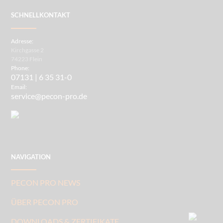
SCHNELLKONTAKT
Adresse:
Kirchgasse 2
74223 Flein
Phone:
07131 | 6 35 31-0
Email:
service@pecon-pro.de
NAVIGATION
PECON PRO NEWS
ÜBER PECON PRO
DOWNLOADS & ZERTIFIKATE