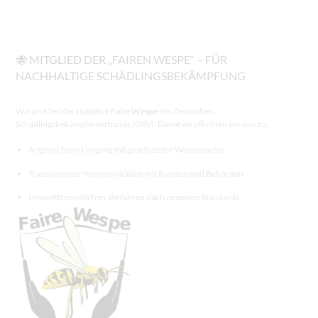
🐝 MITGLIED DER „FAIREN WESPE“ – FÜR
NACHHALTIGE SCHÄDLINGSBEKÄMPFUNG
Wir sind Teil der Initiative
Faire Wespe
des Deutschen
Schädlingsbekämpferverbands (DSV). Damit verpflichten wir uns zu:
Artgerechtem Umgang mit geschützten Wespenarten
Transparenter Kommunikation mit Kunden und Behörden
Umweltfreundlichen Verfahren nach neuesten Standards