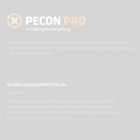
Ihr Partner für Schädlingsbekämpfung und Schädlingsüberwachung sowie
Hygienemanagement für den B2B- und privaten Bereich. Modern, nachhaltig,
regional und professionell.
SCHÄDLINGSBEKÄMPFUNG IN:
Heilbronn, Ludwigsburg, Stuttgart, Eppingen, Sinsheim, Heidelberg,
Mannheim, Neuenstadt am Kocher Möckmühl, Osterburken, Bad
Mergentheim, Tauberbischofsheim, Würzburg, Wertheim, Öhringen,
Künzelsau, Schwäbisch Hall, Crailsheim