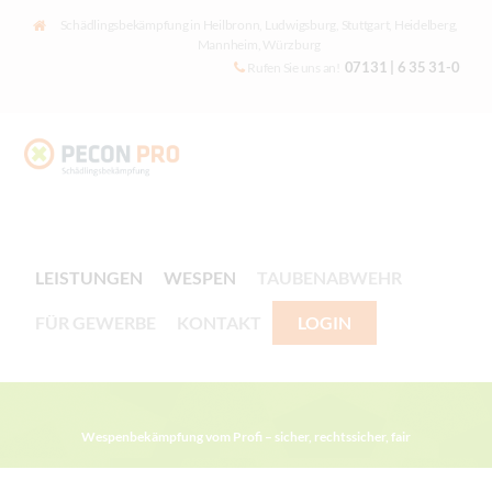
Schädlingsbekämpfung in Heilbronn, Ludwigsburg, Stuttgart, Heidelberg,
Mannheim, Würzburg
07131 | 6 35 31-0
Rufen Sie uns an!
LEISTUNGEN
WESPEN
TAUBENABWEHR
FÜR GEWERBE
KONTAKT
LOGIN
Wespenbekämpfung vom Profi – sicher, rechtssicher, fair