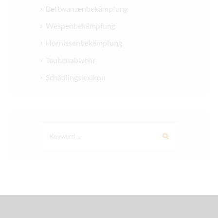
Bettwanzenbekämpfung
Wespenbekämpfung
Hornissenbekämpfung
Taubenabwehr
Schädlingslexikon