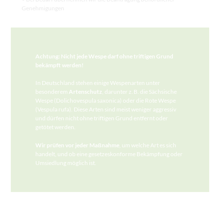
Genehmigungen
Achtung: Nicht jede Wespe darf ohne triftigen Grund
bekämpft werden!
In Deutschland stehen einige Wespenarten unter
besonderem
Artenschutz
, darunter z. B. die Sächsische
Wespe (Dolichovespula saxonica) oder die Rote Wespe
(Vespula rufa). Diese Arten sind meist weniger aggressiv
und dürfen nicht ohne triftigen Grund entfernt oder
getötet werden.
Wir prüfen vor jeder Maßnahme
, um welche Art es sich
handelt, und ob eine gesetzeskonforme Bekämpfung oder
Umsiedlung möglich ist.