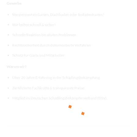
Gewerbe
Wespennest im Garten, Dachboden oder Rolladenkasten?
Wir helfen schnell & sicher!
Schnelle Reaktion bei akuten Problemen.
Rechtssicherheit durch dokumentierte Verfahren.
Schutz für Gäste und Mitarbeiter.
Warum wir?
Über 20 Jahre Erfahrung in der Schädlingsbekämpfung.
Zertifizierte Fachkräfte & transparente Preise.
Mitglied im Deutschen Schädlingsbekämpferverband (DSV).