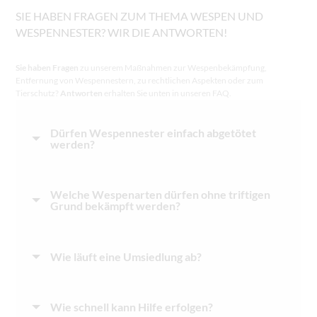
SIE HABEN FRAGEN ZUM THEMA WESPEN UND
WESPENNESTER? WIR DIE ANTWORTEN!
Sie haben Fragen
zu unserem Maßnahmen zur Wespenbekämpfung,
Entfernung von Wespennestern, zu rechtlichen Aspekten oder zum
Tierschutz?
Antworten
erhalten Sie unten in unseren FAQ.
Dürfen Wespennester einfach abgetötet
werden?
Welche Wespenarten dürfen ohne triftigen
Grund bekämpft werden?
Wie läuft eine Umsiedlung ab?
Wie schnell kann Hilfe erfolgen?