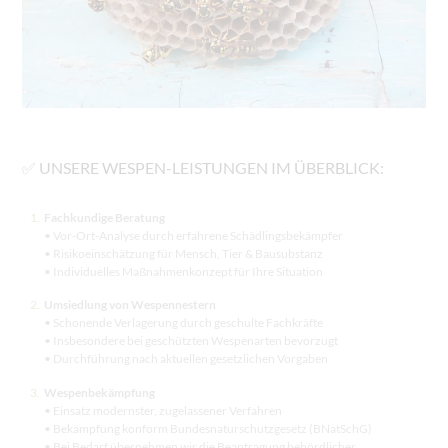
✅
UNSERE WESPEN-LEISTUNGEN IM ÜBERBLICK:
Fachkundige Beratung
•
Vor-Ort-Analyse durch erfahrene Schädlingsbekämpfer
•
Risikoeinschätzung für Mensch, Tier & Bausubstanz
•
Individuelles Maßnahmenkonzept für Ihre Situation
Umsiedlung von Wespennestern
•
Schonende Verlagerung durch geschulte Fachkräfte
•
Insbesondere bei geschützten Wespenarten bevorzugt
•
Durchführung nach aktuellen gesetzlichen Vorgaben
Wespenbekämpfung
•
Einsatz modernster, zugelassener Verfahren
•
Bekämpfung konform Bundesnaturschutzgesetz (BNatSchG)
•
Bei Bedarf übernehmen wir die Beantragung behördlicher